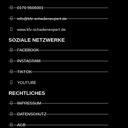
0170 9606001
info@kfz-schadenexpert.de
www.kfz-schadenexpert.de
SOZIALE NETZWERKE
FACEBOOK
INSTAGRAM
TIKTOK
YOUTUBE
RECHTLICHES
IMPRESSUM
DATENSCHUTZ
AGB