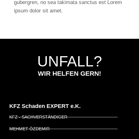
gubergren, no sea takimata sanctus est Lorem
ipsum dolor sit amet.
UNFALL?
WIR HELFEN GERN!
KFZ Schaden EXPERT e.K.
KFZ - SACHVERSTÄNDIGER
MEHMET ÖZDEMIR