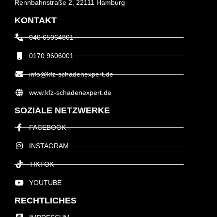
Rennbahnstraße 2, 22111 Hamburg
KONTAKT
040 65064801
0170 9606001
info@kfz-schadenexpert.de
www.kfz-schadenexpert.de
SOZIALE NETZWERKE
FACEBOOK
INSTAGRAM
TIKTOK
YOUTUBE
RECHTLICHES